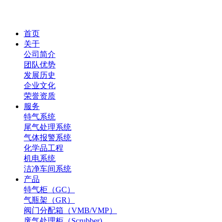
首页
关于
公司简介
团队优势
发展历史
企业文化
荣誉资质
服务
特气系统
尾气处理系统
气体报警系统
化学品工程
机电系统
洁净车间系统
产品
特气柜（GC）
气瓶架（GR）
阀门分配箱（VMB/VMP）
废气处理柜（Scrubber)