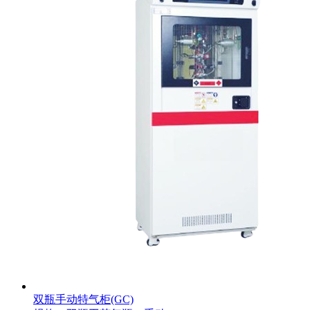
双瓶手动特气柜(GC)