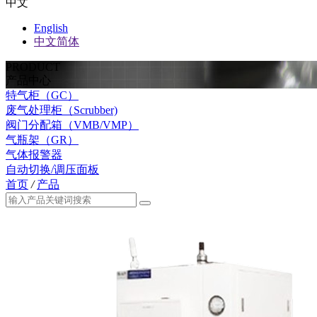
中文
English
中文简体
PRODUCT
产品中心
特气柜（GC）
废气处理柜（Scrubber)
阀门分配箱（VMB/VMP）
气瓶架（GR）
气体报警器
自动切换/调压面板
首页
/
产品