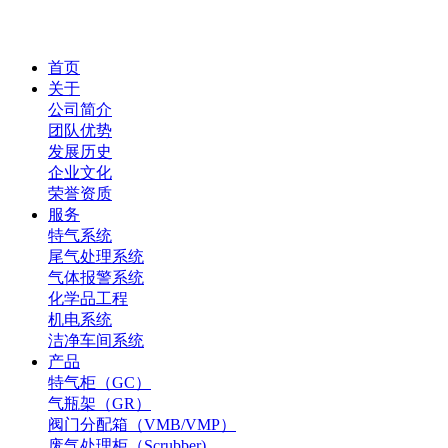
首页
关于
公司简介
团队优势
发展历史
企业文化
荣誉资质
服务
特气系统
尾气处理系统
气体报警系统
化学品工程
机电系统
洁净车间系统
产品
特气柜（GC）
气瓶架（GR）
阀门分配箱（VMB/VMP）
废气处理柜（Scrubber)