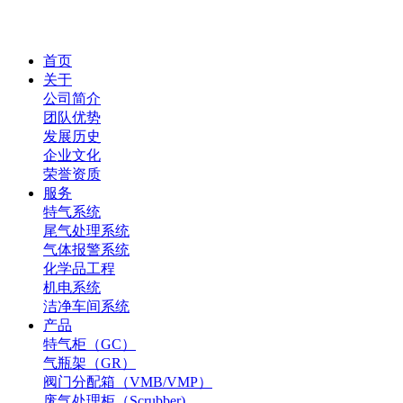
首页
关于
公司简介
团队优势
发展历史
企业文化
荣誉资质
服务
特气系统
尾气处理系统
气体报警系统
化学品工程
机电系统
洁净车间系统
产品
特气柜（GC）
气瓶架（GR）
阀门分配箱（VMB/VMP）
废气处理柜（Scrubber)