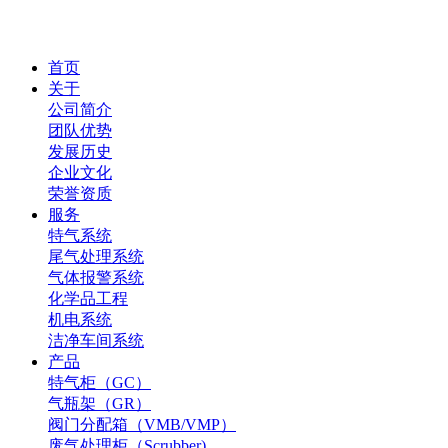
首页
关于
公司简介
团队优势
发展历史
企业文化
荣誉资质
服务
特气系统
尾气处理系统
气体报警系统
化学品工程
机电系统
洁净车间系统
产品
特气柜（GC）
气瓶架（GR）
阀门分配箱（VMB/VMP）
废气处理柜（Scrubber)