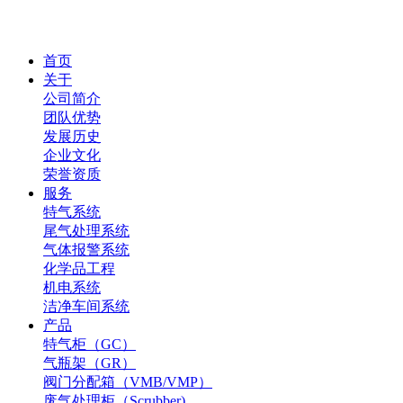
首页
关于
公司简介
团队优势
发展历史
企业文化
荣誉资质
服务
特气系统
尾气处理系统
气体报警系统
化学品工程
机电系统
洁净车间系统
产品
特气柜（GC）
气瓶架（GR）
阀门分配箱（VMB/VMP）
废气处理柜（Scrubber)