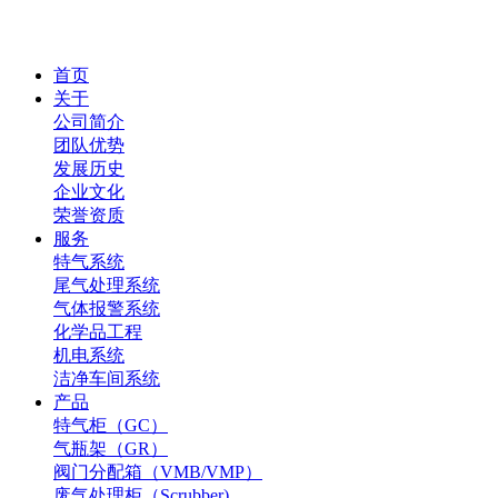
首页
关于
公司简介
团队优势
发展历史
企业文化
荣誉资质
服务
特气系统
尾气处理系统
气体报警系统
化学品工程
机电系统
洁净车间系统
产品
特气柜（GC）
气瓶架（GR）
阀门分配箱（VMB/VMP）
废气处理柜（Scrubber)