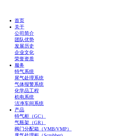
首页
关于
公司简介
团队优势
发展历史
企业文化
荣誉资质
服务
特气系统
尾气处理系统
气体报警系统
化学品工程
机电系统
洁净车间系统
产品
特气柜（GC）
气瓶架（GR）
阀门分配箱（VMB/VMP）
废气处理柜（Scrubber)