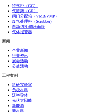
特气柜（GC）
气瓶架（GR）
阀门分配箱（VMB/VMP）
废气处理柜（Scrubber)
自动切换/调压面板
气体报警器
新闻
企业新闻
行业资讯
展会活动
公益活动
工程案例
科研实验室
负极材料
泛半导体
光伏太阳能
新能源
新材料