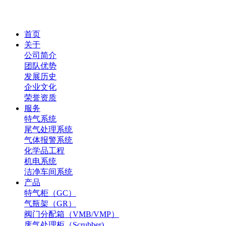
首页
关于
公司简介
团队优势
发展历史
企业文化
荣誉资质
服务
特气系统
尾气处理系统
气体报警系统
化学品工程
机电系统
洁净车间系统
产品
特气柜（GC）
气瓶架（GR）
阀门分配箱（VMB/VMP）
废气处理柜（Scrubber)