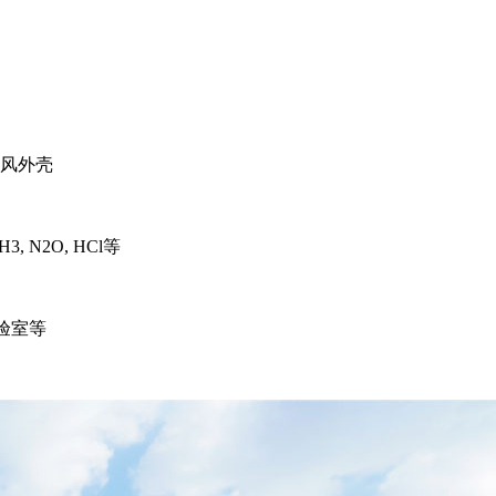
风外壳
 N2O, HCl等
实验室等