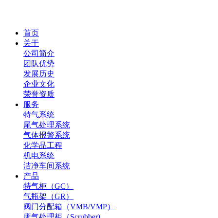
首页
关于
公司简介
团队优势
发展历史
企业文化
荣誉资质
服务
特气系统
尾气处理系统
气体报警系统
化学品工程
机电系统
洁净车间系统
产品
特气柜（GC）
气瓶架（GR）
阀门分配箱（VMB/VMP）
废气处理柜（Scrubber)