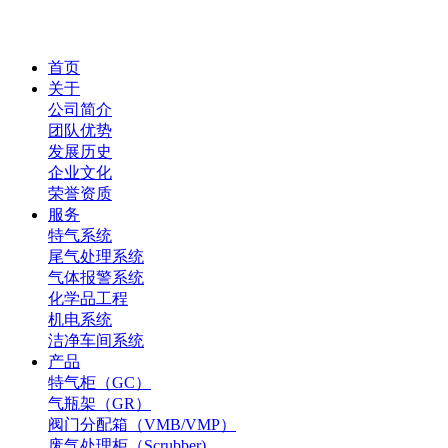
首页
关于
公司简介
团队优势
发展历史
企业文化
荣誉资质
服务
特气系统
尾气处理系统
气体报警系统
化学品工程
机电系统
洁净车间系统
产品
特气柜（GC）
气瓶架（GR）
阀门分配箱（VMB/VMP）
废气处理柜（Scrubber)