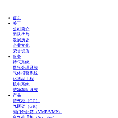
首页
关于
公司简介
团队优势
发展历史
企业文化
荣誉资质
服务
特气系统
尾气处理系统
气体报警系统
化学品工程
机电系统
洁净车间系统
产品
特气柜（GC）
气瓶架（GR）
阀门分配箱（VMB/VMP）
废气处理柜（Scrubber)