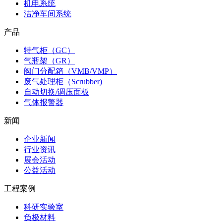
机电系统
洁净车间系统
产品
特气柜（GC）
气瓶架（GR）
阀门分配箱（VMB/VMP）
废气处理柜（Scrubber)
自动切换/调压面板
气体报警器
新闻
企业新闻
行业资讯
展会活动
公益活动
工程案例
科研实验室
负极材料