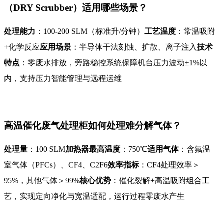
（DRY Scrubber）适用哪些场景？
处理能力
：100-200 SLM（标准升/分钟）
工艺温度
：常温吸附
+化学反应
应用场景
：半导体干法刻蚀、扩散、离子注入
技术
特点
：零废水排放，旁路稳控系统保障机台压力波动±1%以
内，支持压力智能管理与远程运维
高温催化废气处理柜如何处理难分解气体？
处理量
：100 SLM
加热器最高温度
：750℃
适用气体
：含氟温
室气体（PFCs）、CF4、C2F6
效率指标
：CF4处理效率＞
95%，其他气体＞99%
核心优势
：催化裂解+高温吸附组合工
艺，实现定向净化与宽温适配，运行过程零废水产生