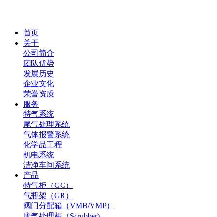
首页
关于
公司简介
团队优势
发展历史
企业文化
荣誉资质
服务
特气系统
尾气处理系统
气体报警系统
化学品工程
机电系统
洁净车间系统
产品
特气柜（GC）
气瓶架（GR）
阀门分配箱（VMB/VMP）
废气处理柜（Scrubber)