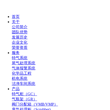
首页
关于
公司简介
团队优势
发展历史
企业文化
荣誉资质
服务
特气系统
尾气处理系统
气体报警系统
化学品工程
机电系统
洁净车间系统
产品
特气柜（GC）
气瓶架（GR）
阀门分配箱（VMB/VMP）
废气处理柜（Scrubber)