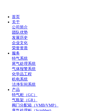
首页
关于
公司简介
团队优势
发展历史
企业文化
荣誉资质
服务
特气系统
尾气处理系统
气体报警系统
化学品工程
机电系统
洁净车间系统
产品
特气柜（GC）
气瓶架（GR）
阀门分配箱（VMB/VMP）
废气处理柜（Scrubber)