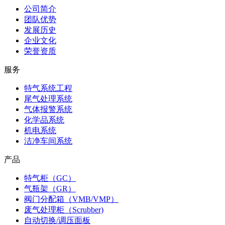
公司简介
团队优势
发展历史
企业文化
荣誉资质
服务
特气系统工程
尾气处理系统
气体报警系统
化学品系统
机电系统
洁净车间系统
产品
特气柜（GC）
气瓶架（GR）
阀门分配箱（VMB/VMP）
废气处理柜（Scrubber)
自动切换/调压面板