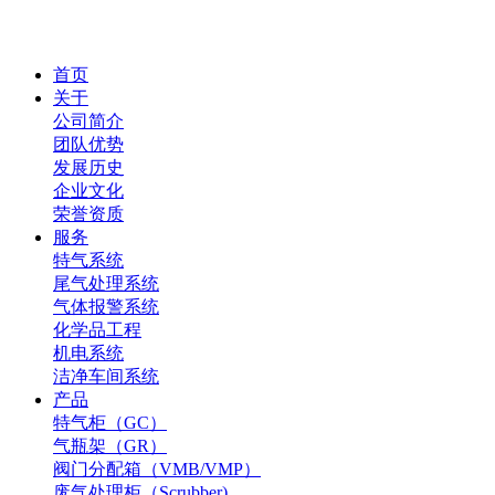
首页
关于
公司简介
团队优势
发展历史
企业文化
荣誉资质
服务
特气系统
尾气处理系统
气体报警系统
化学品工程
机电系统
洁净车间系统
产品
特气柜（GC）
气瓶架（GR）
阀门分配箱（VMB/VMP）
废气处理柜（Scrubber)