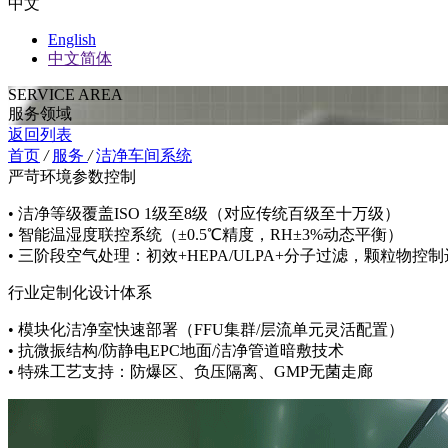
中文
English
中文简体
SERVICE AREA
服务领域
返回列表
首页
/
服务
/
洁净车间系统
严苛环境参数控制
• 洁净等级覆盖ISO 1级至8级（对应传统百级至十万级）
• 智能温湿度联控系统（±0.5℃精度，RH±3%动态平衡）
• 三阶段空气处理：初效+HEPA/ULPA+分子过滤，颗粒物控制达
行业定制化设计体系
• 模块化洁净室快速部署（FFU集群/层流单元灵活配置）
• 抗微振结构/防静电EPC地面/洁净管道暗敷技术
• 特殊工艺支持：防爆区、负压隔离、GMP无菌走廊