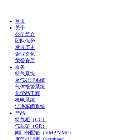
首页
关于
公司简介
团队优势
发展历史
企业文化
荣誉资质
服务
特气系统
尾气处理系统
气体报警系统
化学品工程
机电系统
洁净车间系统
产品
特气柜（GC）
气瓶架（GR）
阀门分配箱（VMB/VMP）
废气处理柜（Scrubber)