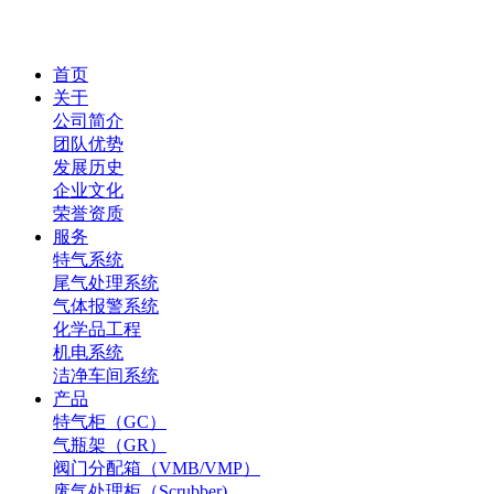
首页
关于
公司简介
团队优势
发展历史
企业文化
荣誉资质
服务
特气系统
尾气处理系统
气体报警系统
化学品工程
机电系统
洁净车间系统
产品
特气柜（GC）
气瓶架（GR）
阀门分配箱（VMB/VMP）
废气处理柜（Scrubber)