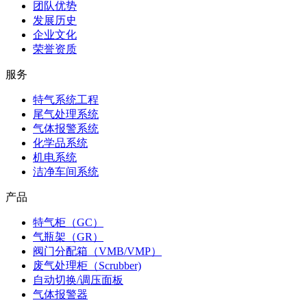
团队优势
发展历史
企业文化
荣誉资质
服务
特气系统工程
尾气处理系统
气体报警系统
化学品系统
机电系统
洁净车间系统
产品
特气柜（GC）
气瓶架（GR）
阀门分配箱（VMB/VMP）
废气处理柜（Scrubber)
自动切换/调压面板
气体报警器